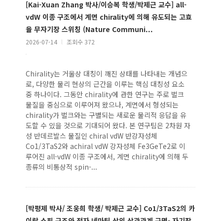
[Kai-Xuan Zhang 박사/이승복 학생/박제근 교수] all-
vdW 이종 구조에서 계면 chirality에 의해 유도되는 고효
율 무자기장 스위칭 (Nature Communi...
2026-07-14
l
조회수 372
Chirality는 거울상 대칭이 깨진 상태를 나타내는 개념으
로, 다양한 물리 현상의 근간을 이루는 핵심 대칭성 요소
중 하나이다. 그동안 chirality에 관한 연구는 주로 벌크
물질을 중심으로 이루어져 왔으나, 계면에서 형성되는
chirality가 벌크와는 구별되는 새로운 물리적 응답을 유
도할 수 있을 것으로 기대되어 왔다. 본 연구팀은 2차원 자
성 반데르발스 물질인 chiral vdW 반강자성체
Co1/3TaS2와 achiral vdW 강자성체 Fe3GeTe2로 이
루어진 all-vdW 이종 구조에서, 계면 chirality에 의해 두
종류의 비통상적 spin-...
[박평제 박사/ 조웅희 학생/ 박제근 교수] Co1/3TaS2의 카
이랄 스핀 구조와 전자 네마틱 상의 상관관계 규명- 자기장