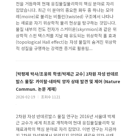
전을 거듭하며 현재 응집물질물리학의 핵심 분야로 자리
잡았습니다. 최근 이 분야의 중요한 화두 중 하나는 모아
레(moire)로 불리는 비틀린(twisted) 구조에서 나타나
는 새로운 자기 위상학적 물리 현상을 탐구하는 것입니다.
물질 내부의 전도 전자가 스커미온(skyrmion)과 같은 위
상학적 스핀 텍스처를 지날 때 유도되는 위상학적 홀 효과
(topological Hall effect)는 자성 물질의 숨겨진 위상학
적 성질을 규명하는 강력한 증거로 활용됩...
[박평제 박사/조웅희 학생/박제근 교수] 2차원 자성 반데르
발스 물질: 카이랄-네마틱 양자 상태 발견 및 제어 (Nature
Commun. 논문 게재)
2026-02-19
l
조회수 1121
2차원 자성 반데르발스 물질 연구는 2016년 서울대 박제
근 교수가 세계 최초로 개척하여 현대 응집물질물리학 및
재료과학의 핵심 분야로 자리 잡았다. 이번 연구는 지금까
지 2차원 자성체에서 알려지지 않았던 새로운 양자 상태