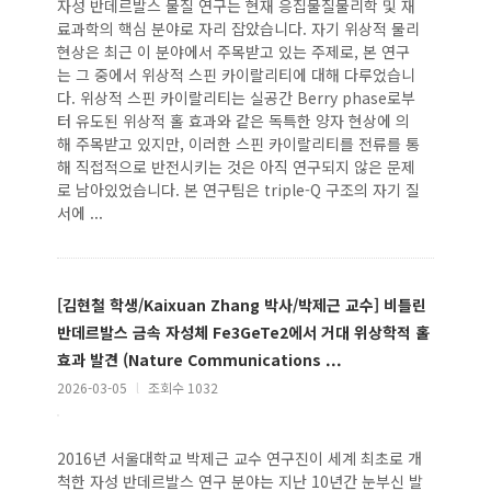
자성 반데르발스 물질 연구는 현재 응집물질물리학 및 재
료과학의 핵심 분야로 자리 잡았습니다. 자기 위상적 물리
현상은 최근 이 분야에서 주목받고 있는 주제로, 본 연구
는 그 중에서 위상적 스핀 카이랄리티에 대해 다루었습니
다. 위상적 스핀 카이랄리티는 실공간 Berry phase로부
터 유도된 위상적 홀 효과와 같은 독특한 양자 현상에 의
해 주목받고 있지만, 이러한 스핀 카이랄리티를 전류를 통
해 직접적으로 반전시키는 것은 아직 연구되지 않은 문제
로 남아있었습니다. 본 연구팀은 triple-Q 구조의 자기 질
서에 ...
[김현철 학생/Kaixuan Zhang 박사/박제근 교수] 비틀린
반데르발스 금속 자성체 Fe3GeTe2에서 거대 위상학적 홀
효과 발견 (Nature Communications ...
2026-03-05
l
조회수 1032
2016년 서울대학교 박제근 교수 연구진이 세계 최초로 개
척한 자성 반데르발스 연구 분야는 지난 10년간 눈부신 발