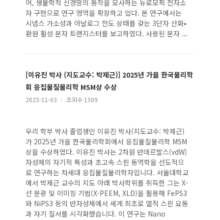
어, 생물학적 신경망의 동작을 모사하는 뉴로모픽 전자소
자 구현으로 연구 영역을 확장하고 있다. 본 연구에서는
시냅스 가소성과 아날로그 전도 상태를 갖는 3단자 산화•
환원 활성 분자 트랜지스터를 보고하였다. 사용된 분자 ...
[이유진 박사 (지도교수: 박제근)] 2025년 가을 한국물리학
회 응집물질물리학 MSM상 수상
2025-11-03
l
조회수 1509
우리 학부 박사 졸업생인 이유진 박사(지도교수: 박제근)
가 2025년 가을 한국물리학회에서 응집물질물리학 MSM
상을 수상하였다. 이유진 박사는 2차원 반데르발스(vdW)
자성체의 자기적 특성과 초고속 스핀 동역학을 선도적으
로 연구하는 차세대 응집물질물리학자입니다. 서울대학교
에서 박제근 교수의 지도 아래 박사학위를 취득한 그는 X-
선 분광 및 이미징 기법(X-PEEM, XLD)을 활용해 FePS3
와 NiPS3 등의 반자성체에서 세계 최초로 열적 스핀 요동
과 자기 질서를 시각화했습니다. 이 연구는 Nano