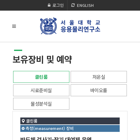
로그인
ENGLISH
보유장비 및 예약
클린룸
저온실
시료준비실
바이오룸
물성분석실
클린룸
측정(measurement) 장비
반도체 검사기-장기 대여제 운영